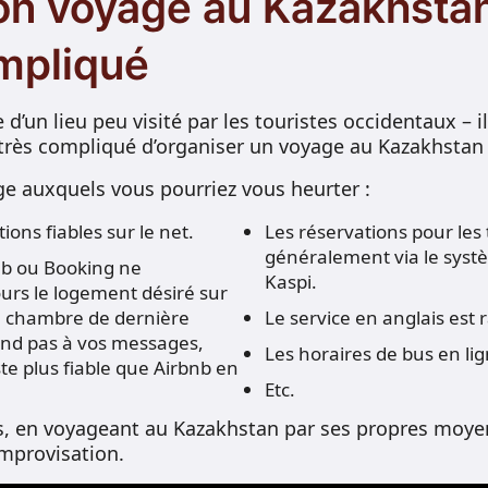
son voyage au Kazakhstan
mpliqué
 d’un lieu peu visité par les touristes occidentaux – i
c très compliqué d’organiser un voyage au Kazakhstan 
ge auxquels vous pourriez vous heurter :
ions fiables sur le net.
Les réservations pour les 
généralement via le syst
nb ou Booking ne
Kaspi.
ours le logement désiré sur
 chambre de dernière
Le service en anglais est 
ond pas à vos messages,
Les horaires de bus en lig
ste plus fiable que Airbnb en
Etc.
s, en voyageant au Kazakhstan par ses propres moyens
improvisation.