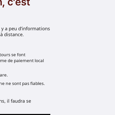
, c’est
l y a peu d’informations
à distance.
tours se font
ème de paiement local
rare.
ne ne sont pas fiables.
, il faudra se