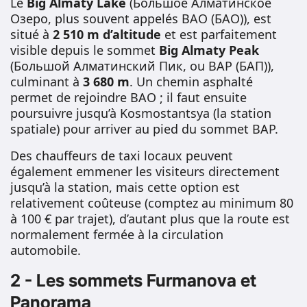
Le
Big Almaty Lake
(Большое Алматинское
Озеро, plus souvent appelés BAO (БАО)), est
situé à
2 510 m d’altitude
et est parfaitement
visible depuis le sommet
Big Almaty Peak
(Большой Алматинский Пик, ou BAP (БАП)),
culminant à
3 680 m
. Un chemin asphalté
permet de rejoindre BAO ; il faut ensuite
poursuivre jusqu’à Kosmostantsya (la station
spatiale) pour arriver au pied du sommet BAP.
Des chauffeurs de taxi locaux peuvent
également emmener les visiteurs directement
jusqu’à la station, mais cette option est
relativement coûteuse (comptez au minimum 80
à 100 € par trajet), d’autant plus que la route est
normalement fermée à la circulation
automobile.
2 - Les sommets Furmanova et
Panorama