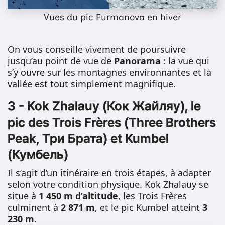
Vues du pic Furmanova en hiver
On vous conseille vivement de poursuivre
jusqu’au point de vue de
Panorama
: la vue qui
s’y ouvre sur les montagnes environnantes et la
vallée est tout simplement magnifique.
3 -
Kok Zhalauy (Кок Жайляу), le
pic des Trois Frères (Three Brothers
Peak, Три Брата) et Kumbel
(Кумбель)
Il s’agit d’un itinéraire en trois étapes, à adapter
selon votre condition physique. Kok Zhalauy se
situe à
1 450 m d’altitude
, les Trois Frères
culminent à
2 871 m
, et le pic Kumbel atteint
3
230 m
.