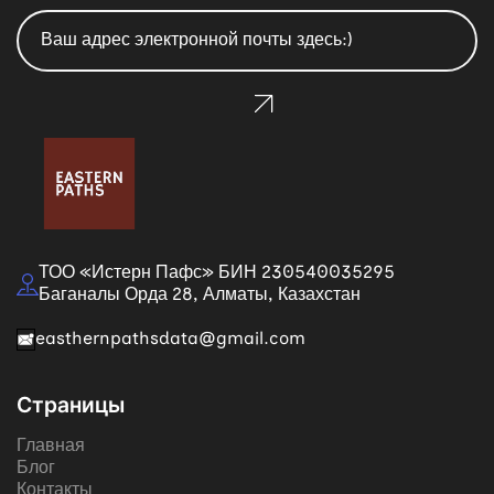
ТОО «Истерн Пафс» БИН 230540035295
Баганалы Орда 28, Алматы, Казахстан
easthernpathsdata@gmail.com
Страницы
Главная
Блог
Контакты