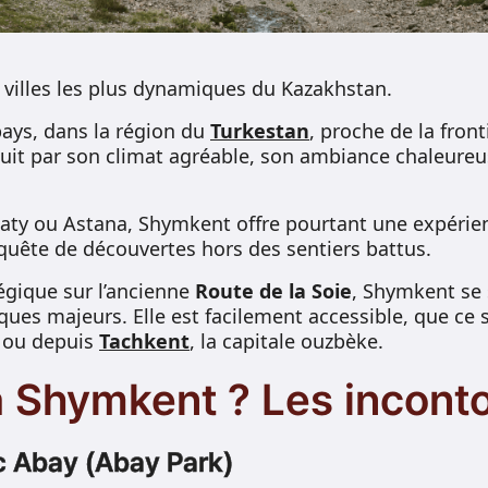
 villes les plus dynamiques du Kazakhstan.
pays, dans la région du
Turkestan
, proche de la front
éduit par son climat agréable, son ambiance chaleureu
ty ou Astana, Shymkent offre pourtant une expérien
quête de découvertes hors des sentiers battus.
égique sur l’ancienne
Route de la Soie
, Shymkent se 
ues majeurs. Elle est facilement accessible, que ce s
 ou depuis
Tachkent
, la capitale ouzbèke.
à Shymkent ? Les incont
rc Abay (Abay Park)