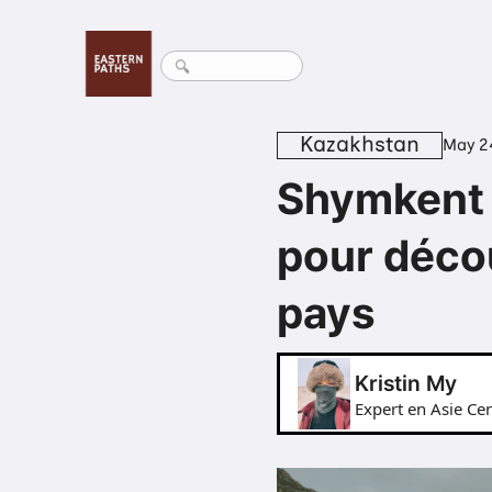
Kazakhstan
May 2
Shymkent 
pour décou
pays
Kristin My
Expert en Asie Cen