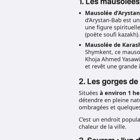
1. Les mausolées
Mausolée d’Arysta
d’Arystan-Bab est un
une figure spirituel
(poète soufi kazakh).
Mausolée de Karas
Shymkent, ce mausol
Khoja Ahmed Yasawi.
et revêt une grande i
2. Les gorges de
Situées
à environ 1 h
détendre en pleine nat
ombragées et quelques 
C’est un endroit popula
chaleur de la ville.