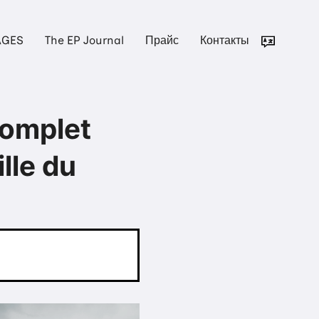
AGES
The EP Journal
Прайс
Контакты
complet
lle du