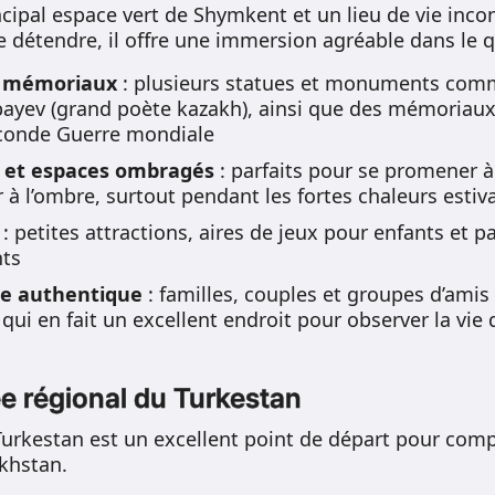
ncipal espace vert de Shymkent et un lieu de vie inco
e détendre, il offre une immersion agréable dans le q
 mémoriaux
: plusieurs statues et monuments comm
yev (grand poète kazakh), ainsi que des mémoriaux li
Seconde Guerre mondiale
s et espaces ombragés
: parfaits pour se promener à 
 à l’ombre, surtout pendant les fortes chaleurs estiv
: petites attractions, aires de jeux pour enfants et 
nts
le authentique
: familles, couples et groupes d’amis 
 qui en fait un excellent endroit pour observer la vie
ée régional du Turkestan
urkestan est un excellent point de départ pour compre
khstan.