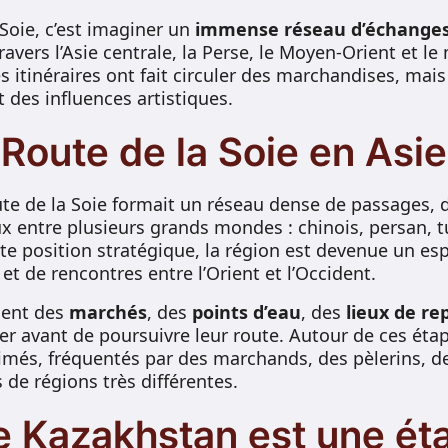
Soie, c’est imaginer un
immense réseau d’échanges 
travers l’Asie centrale, la Perse, le Moyen-Orient et 
s itinéraires ont fait circuler des marchandises, mais
t des influences artistiques.
 Route de la Soie en Asie
ute de la Soie formait un réseau dense de passages, de
 entre plusieurs grands mondes : chinois, persan, tur
tte position stratégique, la région est devenue un e
 et de rencontres entre l’Orient et l’Occident.
ient des
marchés
, des
points d’eau
, des
lieux de re
er avant de poursuivre leur route. Autour de ces éta
imés, fréquentés par des marchands, des pèlerins, de
de régions très différentes.
e Kazakhstan est une ét