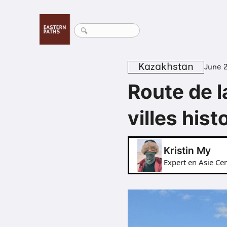
Kazakhstan
June 
Route de l
villes his
Kristin My
Expert en Asie Cen