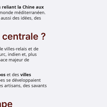
reliant la Chine aux
le monde méditerranéen.
 aussi des idées, des
 centrale ?
 villes-relais et de
c, indien et, plus
space majeur de
pos
et des
villes
pes se développaient
s artisans, des savants
ape