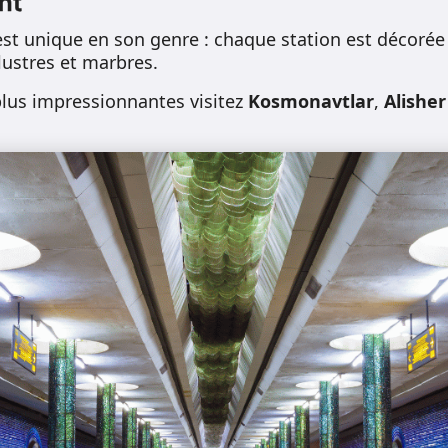
nt
est unique en son genre : chaque station est décor
lustres et marbres.
 plus impressionnantes visitez
Kosmonavtlar
,
Alishe