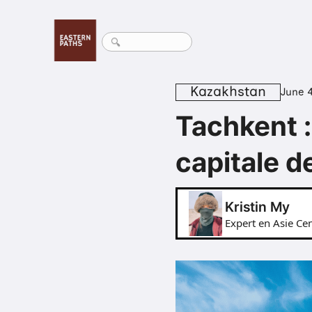
Kazakhstan
June 
Tachkent :
capitale d
Kristin My
Expert en Asie Cen