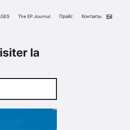
AGES
The EP Journal
Прайс
Контакты
siter la