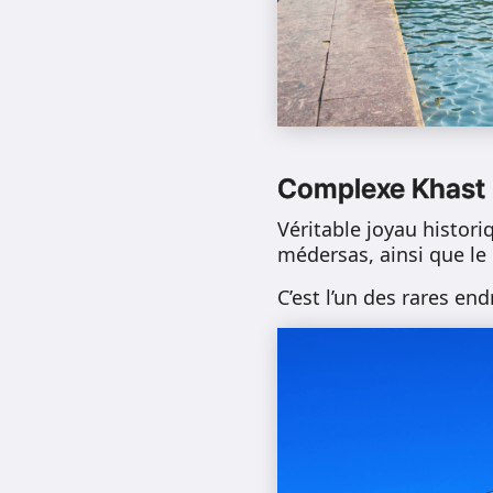
Complexe Khast
Véritable joyau histor
médersas, ainsi que l
C’est l’un des rares end