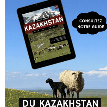
Vous voulez voyager
au Kazakhstan ?
Je peux vous aider à organiser un voyage sur
mesure, ou vous proposer des programmes
optimisés, développés en collaboration avec des
partenaires locaux.
En savoir plus
Dans la même catégorie